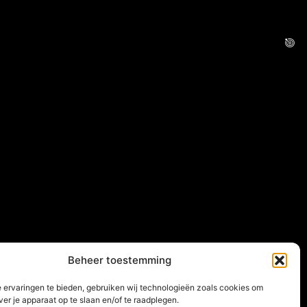
Beheer toestemming
 ervaringen te bieden, gebruiken wij technologieën zoals cookies om
ver je apparaat op te slaan en/of te raadplegen.