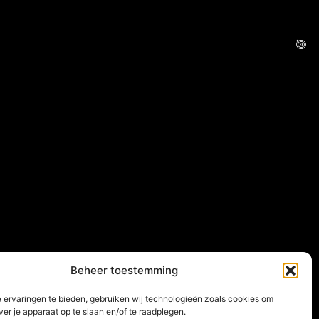
Beheer toestemming
 ervaringen te bieden, gebruiken wij technologieën zoals cookies om
ver je apparaat op te slaan en/of te raadplegen.