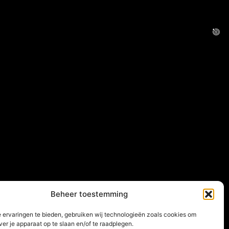
Beheer toestemming
 ervaringen te bieden, gebruiken wij technologieën zoals cookies om
ver je apparaat op te slaan en/of te raadplegen.