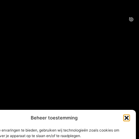
Beheer toestemming
 ervaringen te bieden, gebruiken wij technologieën zoals cookies om
ver je apparaat op te slaan en/of te raadplegen.