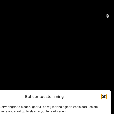
Beheer toestemming
 ervaringen te bieden, gebruiken wij technologieën zoals cookies om
ver je apparaat op te slaan en/of te raadplegen.