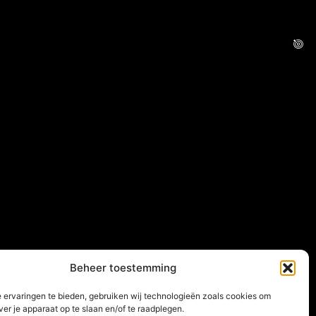
Beheer toestemming
 ervaringen te bieden, gebruiken wij technologieën zoals cookies om
ver je apparaat op te slaan en/of te raadplegen.