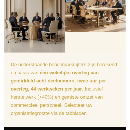
De onderstaande benchmarkcijfers zijn berekend
op basis van
één wekelijks overleg van
gemiddeld acht deelnemers, twee uur per
overleg, 44 werkweken per jaar.
Inclusief
herstelwerk (+40%) en gemiste omzet van
commercieel personeel. Selecteer uw
organisatiegrootte via de tabbladen.