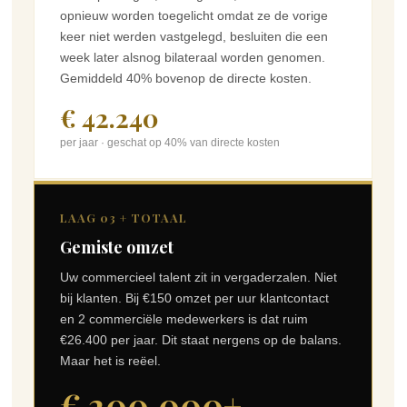
opnieuw worden toegelicht omdat ze de vorige
keer niet werden vastgelegd, besluiten die een
week later alsnog bilateraal worden genomen.
Gemiddeld 40% bovenop de directe kosten.
€ 42.240
per jaar · geschat op 40% van directe kosten
LAAG 03 + TOTAAL
Gemiste omzet
Uw commercieel talent zit in vergaderzalen. Niet
bij klanten. Bij €150 omzet per uur klantcontact
en 2 commerciële medewerkers is dat ruim
€26.400 per jaar. Dit staat nergens op de balans.
Maar het is reëel.
€ 200.000+