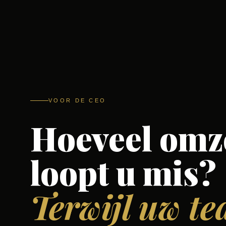
VOOR DE CEO
Hoeveel omz
loopt u mis?
Terwijl uw t