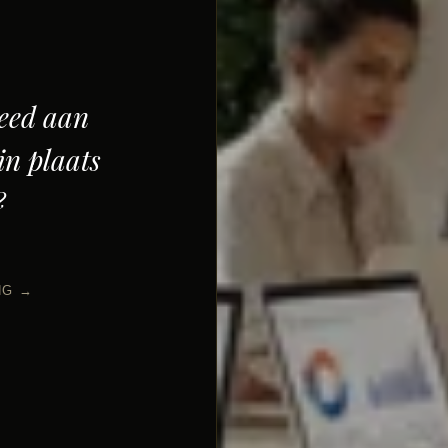
teed aan
in plaats
?
NG →