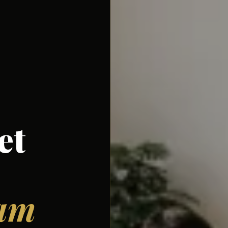
et
eam