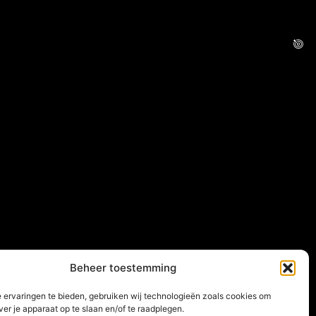
Beheer toestemming
 ervaringen te bieden, gebruiken wij technologieën zoals cookies om
ver je apparaat op te slaan en/of te raadplegen.